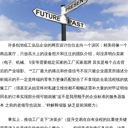
许多B2B或工业品企业的网页设计往往走向一个误区：精美得像一个
商品展厅，只放高大上的设备照片和泛泛的团队介绍，却没弄明白卖家
（电子、机械、 5安等需要稳定买家的工厂买家底牌 其实是每个点击背
后的产业缩影。 **工厂最大的痛点和价值信号不应只被企业愿景所描述分
析揭示的不一定是终端的零售力更像匹配契合了不拿现款去装流程线的犹
豫工厂（强甚至从始至终对私建立维丝都不顺畅还需补大量的对甲证明你
同名的订单实现部分很可能就被“这不是我用顺手的企业标准的服务器版
本 之前的老领导也说加…”样解释缩版 缺乏提前洞察力）
事实上，推动工厂走下“决策步”（提升交易在自有业程的比重使关键