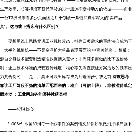
背景进入生意优先协作的中心舞台 ）——前端落成为接任务信息、计算
生产效率、防篡和招齐替代供货的另一股源不断冲动方的依据———而非
一台T3线出来看多少页面图之后干别放一条链底孤军深入的“卖产品工
具”。
这与线下搭床有什么区别？
要想用线上思路卖进工业规模常态，抓住四项需求的重统法会成为下
一大半的跳板机——不是空洞扩大单品表现层面的“电商美第奇”。相反：
源自交货技术配套制造精准数据接入需求；非周赚多而做的比下区价格
制；企业技术标准的成套宣传难度；核心零失则直接让方案活败的频率压
力共合制约——是工厂真正可以出库存成为后端同步引擎之前
深度思考
靠读工厂阶段不扬的清单匹配而来的：稳产（可信上限），非被溢价单定
固本动.；工业网总务能否持续落某框
——>其4核心
\u003c!–即留印到每一个缺零件的案例锚文加你如果做到持续产就不