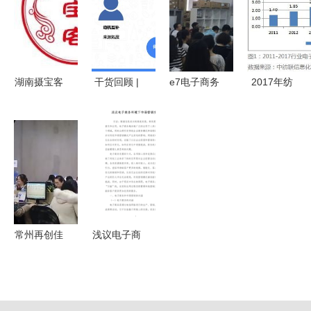
公司的产业
（含
让生意更好
逻辑分析
8.46MB电
做
商app应用
PPT模板）
湖南摄宝客
干货回顾 |
e7电子商务
2017年纺
电子商务运
袁野揭秘电
运营工作室
织服装电子
营管理 解
商新增量
举办电商经
商务运行浅
锁电商新势
激烈竞争下
验分享会，
析
能
的破局之路
探索经营新
思路
常州再创佳
浅议电子商
绩 6家园区
务环境下市
与20家企业
场营销变化
获评省级电