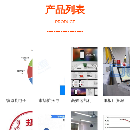
产品列表
PRODUCT
----------------
镇原县电子
市场扩张与
高效运营利
纸板厂资深
商务统计与
战略布局
器 多媒体
销售告诉你
分析第12期
天猫成立南
商务模板套
弄明白这七
昌昊超电商
件下载指南
大改变，将