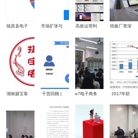
镇原县电子
市场扩张与
高效运营利
纸板厂资深
商务统计与
战略布局
器 多媒体
销售告诉你
分析第12期
天猫成立南
商务模板套
弄明白这七
昌昊超电商
件下载指南
大改变，将
公司的产业
（含
让生意更好
逻辑分析
8.46MB电
做
商app应用
PPT模板）
湖南摄宝客
干货回顾 |
e7电子商务
2017年纺
电子商务运
袁野揭秘电
运营工作室
织服装电子
营管理 解
商新增量
举办电商经
商务运行浅
锁电商新势
激烈竞争下
验分享会，
析
能
的破局之路
探索经营新