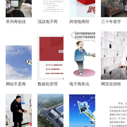
思路
常州再创佳
浅议电子商
跨境电商经
三十年老字
绩 6家园区
务环境下市
营风险防范
号 玩转电
与20家企业
场营销变化
对策分析
商“卖”向全
获评省级电
球 从档口
子商务示范
到屏幕的品
单位
牌复兴之路
网站不是商
数据化管理
电子商务法
网页在供给
品展厅 工
洞悉零售与
正式落地
侧的主角舞
厂需求的四
电子商务运
新法规如何
台——大型
个维度和回
营的网页设
改变你我生
企业实施电
归原点
计之道
活与经营电
子商务的深
商新格局
层意义