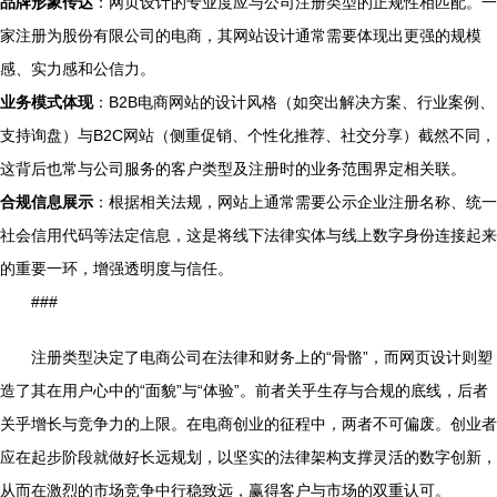
品牌形象传达
：网页设计的专业度应与公司注册类型的正规性相匹配。一
家注册为股份有限公司的电商，其网站设计通常需要体现出更强的规模
感、实力感和公信力。
业务模式体现
：B2B电商网站的设计风格（如突出解决方案、行业案例、
支持询盘）与B2C网站（侧重促销、个性化推荐、社交分享）截然不同，
这背后也常与公司服务的客户类型及注册时的业务范围界定相关联。
合规信息展示
：根据相关法规，网站上通常需要公示企业注册名称、统一
社会信用代码等法定信息，这是将线下法律实体与线上数字身份连接起来
的重要一环，增强透明度与信任。
###
注册类型决定了电商公司在法律和财务上的“骨骼”，而网页设计则塑
造了其在用户心中的“面貌”与“体验”。前者关乎生存与合规的底线，后者
关乎增长与竞争力的上限。在电商创业的征程中，两者不可偏废。创业者
应在起步阶段就做好长远规划，以坚实的法律架构支撑灵活的数字创新，
从而在激烈的市场竞争中行稳致远，赢得客户与市场的双重认可。