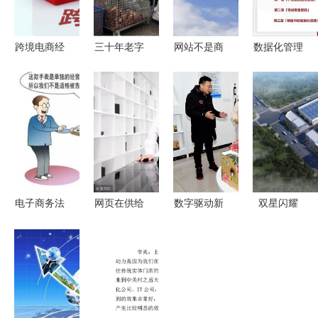
跨境电商经
三十年老字
网站不是商
数据化管理
营风险防范
号 玩转电
品展厅 工
洞悉零售与
对策分析
商“卖”向全
厂需求的四
电子商务运
球 从档口
个维度和回
营的网页设
到屏幕的品
归原点
计之道
牌复兴之路
电子商务法
网页在供给
数字驱动新
双星闪耀
正式落地
侧的主角舞
引擎 天水
两家跨境电
新法规如何
台——大型
市麦积区电
商企业正式
改变你我生
企业实施电
子商务公共
入驻蓝田，
活与经营电
子商务的深
服务中心揭
网页设计赋
商新格局
层意义
牌运营网页
能新篇章