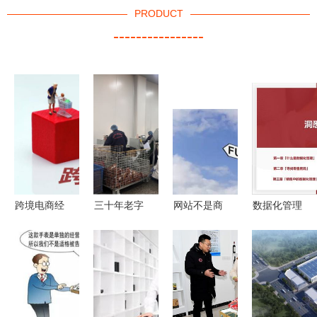
PRODUCT
----------------
跨境电商经
三十年老字
网站不是商
数据化管理
营风险防范
号 玩转电
品展厅 工
洞悉零售与
对策分析
商“卖”向全
厂需求的四
电子商务运
球 从档口
个维度和回
营的网页设
到屏幕的品
归原点
计之道
牌复兴之路