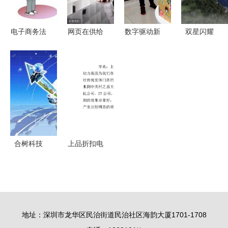
电子商务法
网页在供给
数字驱动新
双星闪耀
正式落地
侧的主角舞
引擎 天水
两家跨境电
新法规如何
台——大型
市麦积区电
商企业正式
改变你我生
企业实施电
子商务公共
入驻蓝田，
活与经营电
子商务的深
服务中心揭
网页设计赋
商新格局
层意义
牌运营网页
能新篇章
设计建设全
解析
合树科技
上品折扣电
电商仓储管
商之道 以
理软件的全
盈利为核
方位优势解
心，精妙网
读
页设计驱动
地址：深圳市龙华区民治街道民治社区海韵大厦1701-1708
增长