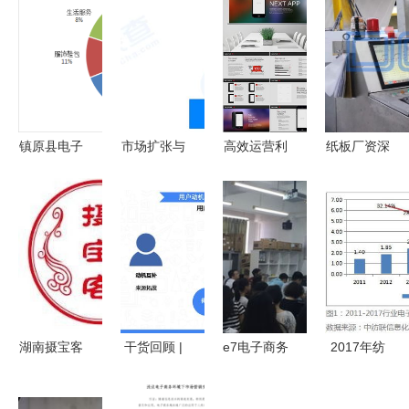
镇原县电子
市场扩张与
高效运营利
纸板厂资深
商务统计与
战略布局
器 多媒体
销售告诉你
分析第12期
天猫成立南
商务模板套
弄明白这七
昌昊超电商
件下载指南
大改变，将
公司的产业
（含
让生意更好
逻辑分析
8.46MB电
做
商app应用
PPT模板）
湖南摄宝客
干货回顾 |
e7电子商务
2017年纺
电子商务运
袁野揭秘电
运营工作室
织服装电子
营管理 解
商新增量
举办电商经
商务运行浅